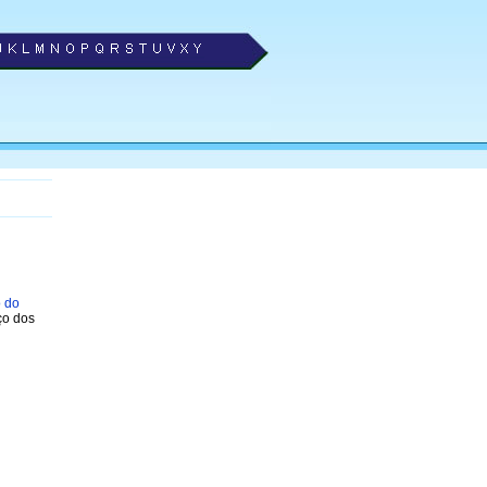
o do
ço dos