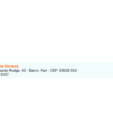
rie Veneza
ardo Rudge, 43 - Bairro: Pari - CEP: 03028-010
-5337