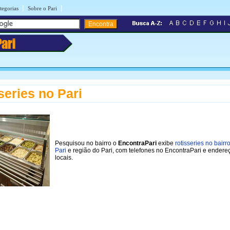
|
|
tegorias
Sobre o Pari
Pari
series no Pari
Pesquisou no bairro o
EncontraPari
exibe
rotisseries no bairr
Pari
e região do Pari, com telefones no EncontraPari e endere
locais.