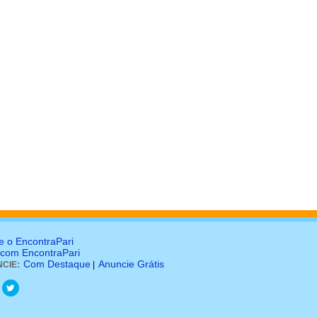
e o EncontraPari
 com EncontraPari
Com Destaque
Anuncie Grátis
CIE:
|