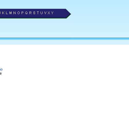
no
 e