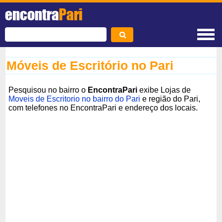
encontra
Pari
Móveis de Escritório no Pari
Pesquisou no bairro o
EncontraPari
exibe Lojas de
Moveis de Escritorio no bairro do Pari
e região do Pari,
com telefones no EncontraPari e endereço dos locais.