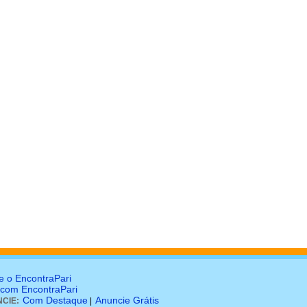
e o EncontraPari
 com EncontraPari
Com Destaque
Anuncie Grátis
CIE:
|