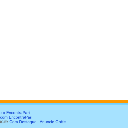
e o EncontraPari
 com EncontraPari
Com Destaque
Anuncie Grátis
CIE:
|