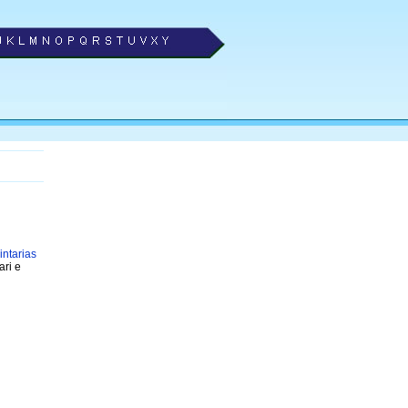
intarias
ari e