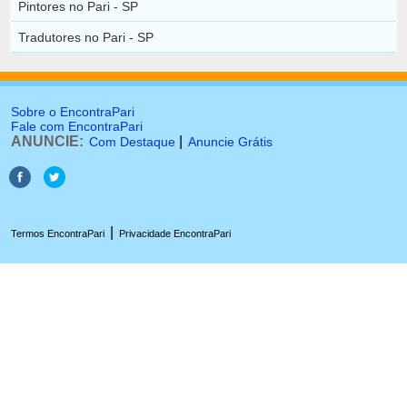
Pintores no Pari - SP
Tradutores no Pari - SP
Sobre o EncontraPari
Fale com EncontraPari
ANUNCIE:
|
Com Destaque
Anuncie Grátis
|
Termos EncontraPari
Privacidade EncontraPari