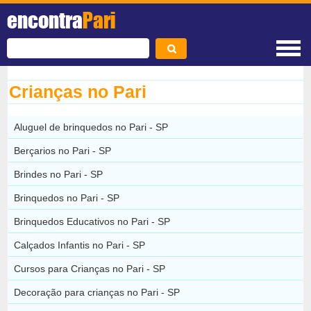
encontra
Pari
Crianças no Pari
Aluguel de brinquedos no Pari - SP
Berçarios no Pari - SP
Brindes no Pari - SP
Brinquedos no Pari - SP
Brinquedos Educativos no Pari - SP
Calçados Infantis no Pari - SP
Cursos para Crianças no Pari - SP
Decoração para crianças no Pari - SP