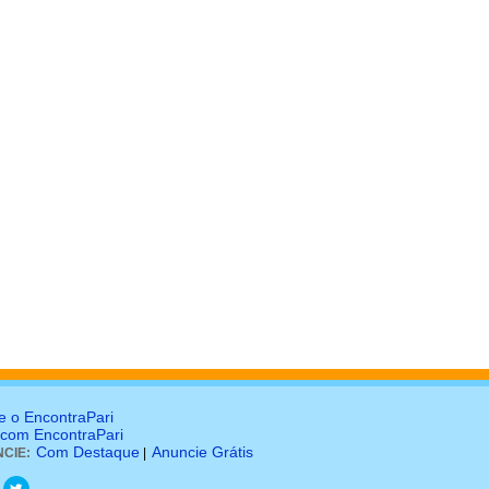
e o EncontraPari
 com EncontraPari
Com Destaque
Anuncie Grátis
CIE:
|