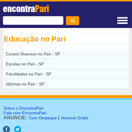
encontra
Pari
Educação no Pari
Cursos Diversos no Pari - SP
Escolas no Pari - SP
Faculdades no Pari - SP
Idiomas no Pari - SP
Sobre o EncontraPari
Fale com EncontraPari
ANUNCIE:
|
Com Destaque
Anuncie Grátis